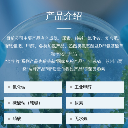
产品介绍
目前公司主要产品有合成氨、尿素、纯碱、氯化铵、复合肥、
脲铵氮肥、甲醇、各类加氢产品、乙酰类氨基酸及D型氨基酸等
精细化工产品
“金字牌”系列产品先后荣获“国家免检产品”、江苏省、苏州市两
级“名牌产品”和“质量信得过产品”等荣誉称号
■
氯化铵
■
工业甲醇
■
碳酸钠（纯碱）
■
尿素
■
硝酸
■
无水氨