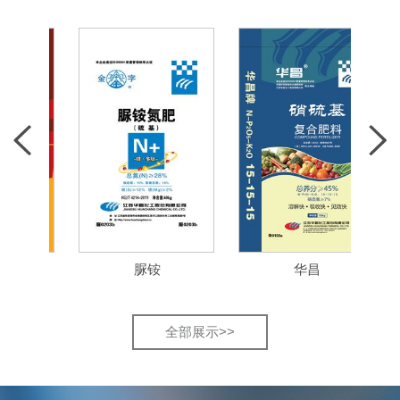
脲铵
华昌
全部展示>>