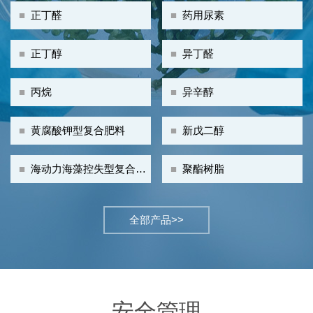
■
正丁醛
■
药用尿素
■
正丁醇
■
异丁醛
■
丙烷
■
异辛醇
■
黄腐酸钾型复合肥料
■
新戊二醇
■
海动力海藻控失型复合肥
■
聚酯树脂
料
全部产品>>
安全管理