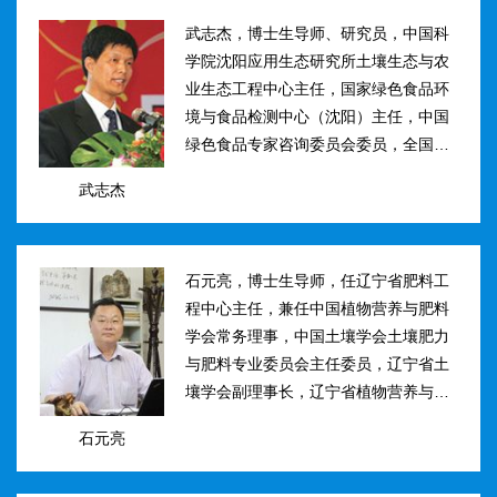
武志杰，博士生导师、研究员，中国科
学院沈阳应用生态研究所土壤生态与农
业生态工程中心主任，国家绿色食品环
境与食品检测中心（沈阳）主任，中国
绿色食品专家咨询委员会委员，全国肥
料和土壤调理剂标准化技术委员会副主
武志杰
任。主要研究方向：土壤氮素转化与酶
学调控、新型缓控释肥料研制；土壤...
石元亮，博士生导师，任辽宁省肥料工
程中心主任，兼任中国植物营养与肥料
学会常务理事，中国土壤学会土壤肥力
与肥料专业委员会主任委员，辽宁省土
壤学会副理事长，辽宁省植物营养与肥
料学会理事副理事长，植物营养与肥料
石元亮
学报、农业环境科学学报编委。主持国
家“十二五&rdqu...