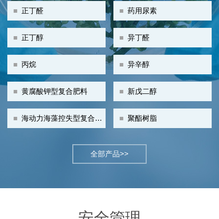
■
正丁醛
■
药用尿素
■
正丁醇
■
异丁醛
■
丙烷
■
异辛醇
■
黄腐酸钾型复合肥料
■
新戊二醇
■
海动力海藻控失型复合肥
■
聚酯树脂
料
全部产品>>
安全管理