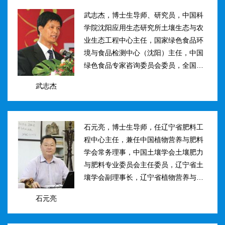
武志杰，博士生导师、研究员，中国科
学院沈阳应用生态研究所土壤生态与农
业生态工程中心主任，国家绿色食品环
境与食品检测中心（沈阳）主任，中国
绿色食品专家咨询委员会委员，全国肥
料和土壤调理剂标准化技术委员会副主
武志杰
任。主要研究方向：土壤氮素转化与酶
学调控、新型缓控释肥料研制；土壤...
石元亮，博士生导师，任辽宁省肥料工
程中心主任，兼任中国植物营养与肥料
学会常务理事，中国土壤学会土壤肥力
与肥料专业委员会主任委员，辽宁省土
壤学会副理事长，辽宁省植物营养与肥
料学会理事副理事长，植物营养与肥料
石元亮
学报、农业环境科学学报编委。主持国
家“十二五&rdqu...