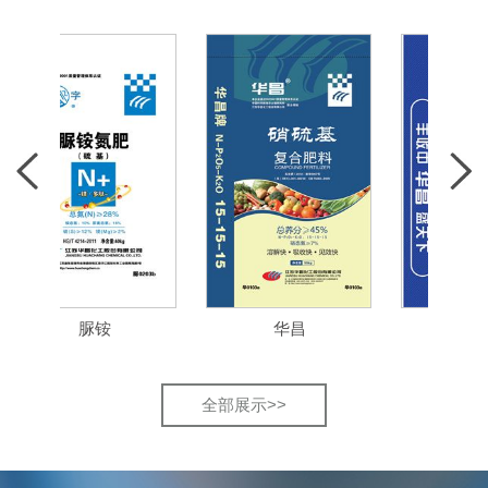
脲铵
华昌
肥恋田
全部展示>>