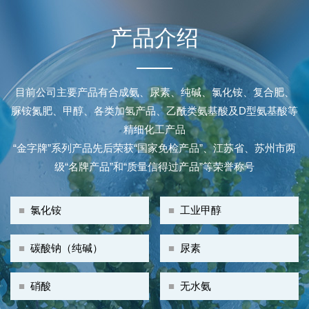
产品介绍
目前公司主要产品有合成氨、尿素、纯碱、氯化铵、复合肥、
脲铵氮肥、甲醇、各类加氢产品、乙酰类氨基酸及D型氨基酸等
精细化工产品
“金字牌”系列产品先后荣获“国家免检产品”、江苏省、苏州市两
级“名牌产品”和“质量信得过产品”等荣誉称号
■
氯化铵
■
工业甲醇
■
碳酸钠（纯碱）
■
尿素
■
硝酸
■
无水氨