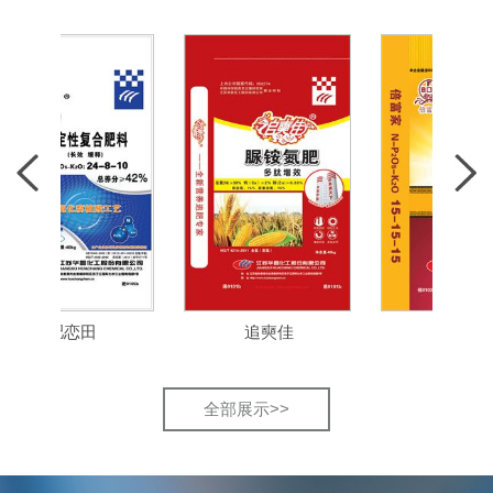
肥恋田
追奭佳
倍富家
全部展示>>