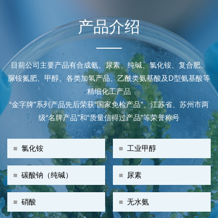
产品介绍
目前公司主要产品有合成氨、尿素、纯碱、氯化铵、复合肥、
脲铵氮肥、甲醇、各类加氢产品、乙酰类氨基酸及D型氨基酸等
精细化工产品
“金字牌”系列产品先后荣获“国家免检产品”、江苏省、苏州市两
级“名牌产品”和“质量信得过产品”等荣誉称号
■
氯化铵
■
工业甲醇
■
碳酸钠（纯碱）
■
尿素
■
硝酸
■
无水氨