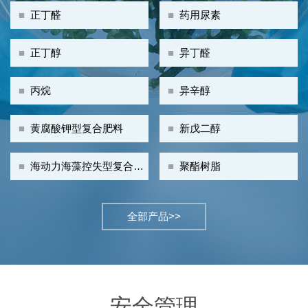
■
正丁醛
■
药用尿素
■
正丁醇
■
异丁醛
■
丙烷
■
异辛醇
■
黄腐酸钾型复合肥料
■
新戊二醇
■
海动力海藻控失型复合肥
■
聚酯树脂
料
全部产品>>
安全管理