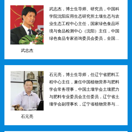
武志杰，博士生导师、研究员，中国科
学院沈阳应用生态研究所土壤生态与农
业生态工程中心主任，国家绿色食品环
境与食品检测中心（沈阳）主任，中国
绿色食品专家咨询委员会委员，全国肥
料和土壤调理剂标准化技术委员会副主
武志杰
任。主要研究方向：土壤氮素转化与酶
学调控、新型缓控释肥料研制；土壤...
石元亮，博士生导师，任辽宁省肥料工
程中心主任，兼任中国植物营养与肥料
学会常务理事，中国土壤学会土壤肥力
与肥料专业委员会主任委员，辽宁省土
壤学会副理事长，辽宁省植物营养与肥
料学会理事副理事长，植物营养与肥料
石元亮
学报、农业环境科学学报编委。主持国
家“十二五&rdqu...