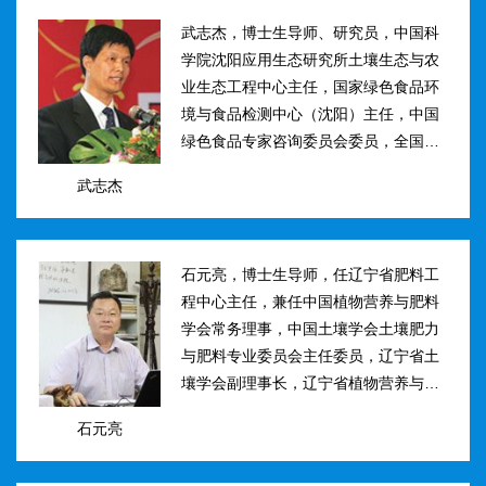
武志杰，博士生导师、研究员，中国科
学院沈阳应用生态研究所土壤生态与农
业生态工程中心主任，国家绿色食品环
境与食品检测中心（沈阳）主任，中国
绿色食品专家咨询委员会委员，全国肥
料和土壤调理剂标准化技术委员会副主
武志杰
任。主要研究方向：土壤氮素转化与酶
学调控、新型缓控释肥料研制；土壤...
石元亮，博士生导师，任辽宁省肥料工
程中心主任，兼任中国植物营养与肥料
学会常务理事，中国土壤学会土壤肥力
与肥料专业委员会主任委员，辽宁省土
壤学会副理事长，辽宁省植物营养与肥
料学会理事副理事长，植物营养与肥料
石元亮
学报、农业环境科学学报编委。主持国
家“十二五&rdqu...