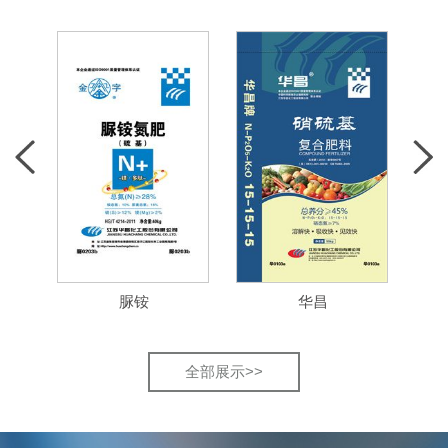
脲铵
华昌
全部展示>>