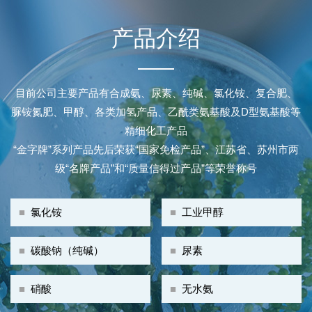
产品介绍
目前公司主要产品有合成氨、尿素、纯碱、氯化铵、复合肥、
脲铵氮肥、甲醇、各类加氢产品、乙酰类氨基酸及D型氨基酸等
精细化工产品
“金字牌”系列产品先后荣获“国家免检产品”、江苏省、苏州市两
级“名牌产品”和“质量信得过产品”等荣誉称号
■
氯化铵
■
工业甲醇
■
碳酸钠（纯碱）
■
尿素
■
硝酸
■
无水氨