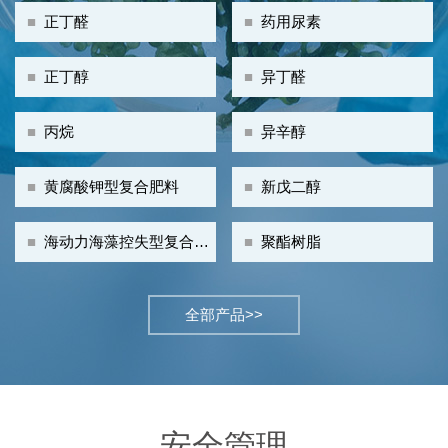
■
正丁醛
■
药用尿素
■
正丁醇
■
异丁醛
■
丙烷
■
异辛醇
■
黄腐酸钾型复合肥料
■
新戊二醇
■
海动力海藻控失型复合肥
■
聚酯树脂
料
全部产品>>
安全管理