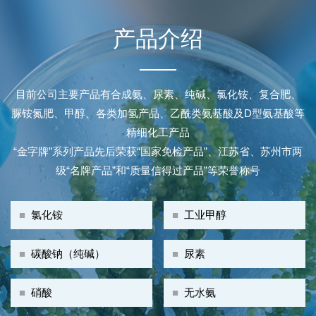
产品介绍
目前公司主要产品有合成氨、尿素、纯碱、氯化铵、复合肥、
脲铵氮肥、甲醇、各类加氢产品、乙酰类氨基酸及D型氨基酸等
精细化工产品
“金字牌”系列产品先后荣获“国家免检产品”、江苏省、苏州市两
级“名牌产品”和“质量信得过产品”等荣誉称号
■
氯化铵
■
工业甲醇
■
碳酸钠（纯碱）
■
尿素
■
硝酸
■
无水氨