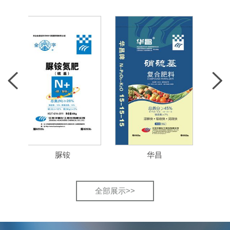
脲铵
华昌
肥
全部展示>>