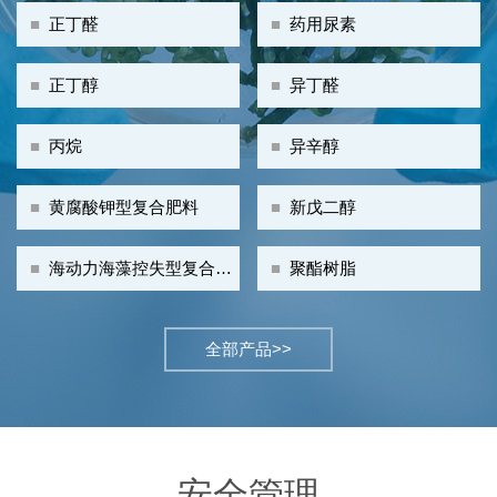
■
正丁醛
■
药用尿素
■
正丁醇
■
异丁醛
■
丙烷
■
异辛醇
■
黄腐酸钾型复合肥料
■
新戊二醇
■
海动力海藻控失型复合肥
■
聚酯树脂
料
全部产品>>
安全管理