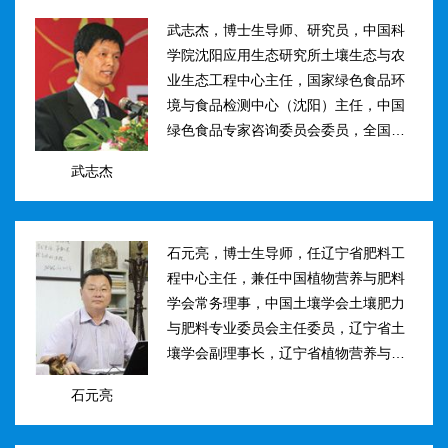
武志杰，博士生导师、研究员，中国科
学院沈阳应用生态研究所土壤生态与农
业生态工程中心主任，国家绿色食品环
境与食品检测中心（沈阳）主任，中国
绿色食品专家咨询委员会委员，全国肥
料和土壤调理剂标准化技术委员会副主
武志杰
任。主要研究方向：土壤氮素转化与酶
学调控、新型缓控释肥料研制；土壤...
石元亮，博士生导师，任辽宁省肥料工
程中心主任，兼任中国植物营养与肥料
学会常务理事，中国土壤学会土壤肥力
与肥料专业委员会主任委员，辽宁省土
壤学会副理事长，辽宁省植物营养与肥
料学会理事副理事长，植物营养与肥料
石元亮
学报、农业环境科学学报编委。主持国
家“十二五&rdqu...