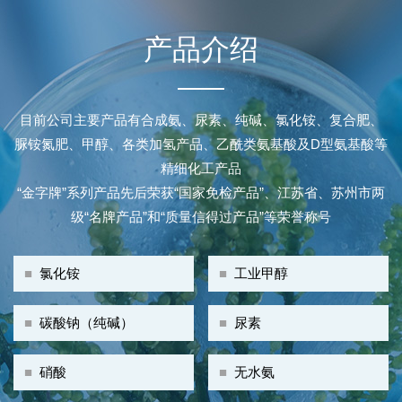
产品介绍
目前公司主要产品有合成氨、尿素、纯碱、氯化铵、复合肥、
脲铵氮肥、甲醇、各类加氢产品、乙酰类氨基酸及D型氨基酸等
精细化工产品
“金字牌”系列产品先后荣获“国家免检产品”、江苏省、苏州市两
级“名牌产品”和“质量信得过产品”等荣誉称号
■
氯化铵
■
工业甲醇
■
碳酸钠（纯碱）
■
尿素
■
硝酸
■
无水氨