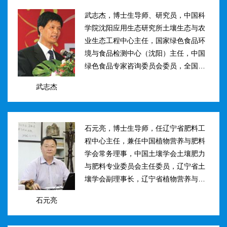
武志杰，博士生导师、研究员，中国科
学院沈阳应用生态研究所土壤生态与农
业生态工程中心主任，国家绿色食品环
境与食品检测中心（沈阳）主任，中国
绿色食品专家咨询委员会委员，全国肥
料和土壤调理剂标准化技术委员会副主
武志杰
任。主要研究方向：土壤氮素转化与酶
学调控、新型缓控释肥料研制；土壤...
石元亮，博士生导师，任辽宁省肥料工
程中心主任，兼任中国植物营养与肥料
学会常务理事，中国土壤学会土壤肥力
与肥料专业委员会主任委员，辽宁省土
壤学会副理事长，辽宁省植物营养与肥
料学会理事副理事长，植物营养与肥料
石元亮
学报、农业环境科学学报编委。主持国
家“十二五&rdqu...