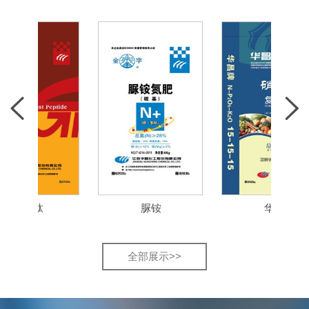
金智肽
脲铵
华昌
全部展示>>