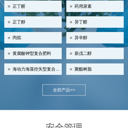
■
正丁醛
■
药用尿素
■
正丁醇
■
异丁醛
■
丙烷
■
异辛醇
■
黄腐酸钾型复合肥料
■
新戊二醇
■
海动力海藻控失型复合肥
■
聚酯树脂
料
全部产品>>
安全管理