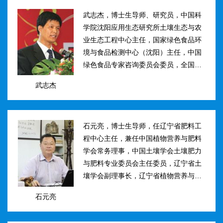
武志杰，博士生导师、研究员，中国科
学院沈阳应用生态研究所土壤生态与农
业生态工程中心主任，国家绿色食品环
境与食品检测中心（沈阳）主任，中国
绿色食品专家咨询委员会委员，全国肥
料和土壤调理剂标准化技术委员会副主
武志杰
任。主要研究方向：土壤氮素转化与酶
学调控、新型缓控释肥料研制；土壤...
石元亮，博士生导师，任辽宁省肥料工
程中心主任，兼任中国植物营养与肥料
学会常务理事，中国土壤学会土壤肥力
与肥料专业委员会主任委员，辽宁省土
壤学会副理事长，辽宁省植物营养与肥
料学会理事副理事长，植物营养与肥料
石元亮
学报、农业环境科学学报编委。主持国
家“十二五&rdqu...