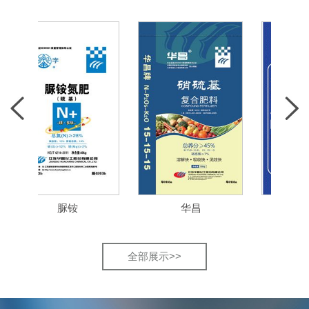
脲铵
华昌
肥恋田
全部展示>>