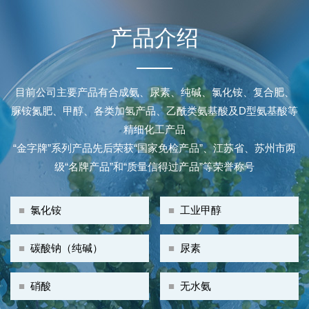
产品介绍
目前公司主要产品有合成氨、尿素、纯碱、氯化铵、复合肥、
脲铵氮肥、甲醇、各类加氢产品、乙酰类氨基酸及D型氨基酸等
精细化工产品
“金字牌”系列产品先后荣获“国家免检产品”、江苏省、苏州市两
级“名牌产品”和“质量信得过产品”等荣誉称号
■
氯化铵
■
工业甲醇
■
碳酸钠（纯碱）
■
尿素
■
硝酸
■
无水氨