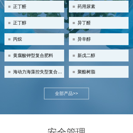
■
正丁醛
■
药用尿素
■
正丁醇
■
异丁醛
■
丙烷
■
异辛醇
■
黄腐酸钾型复合肥料
■
新戊二醇
■
海动力海藻控失型复合肥
■
聚酯树脂
料
全部产品>>
安全管理