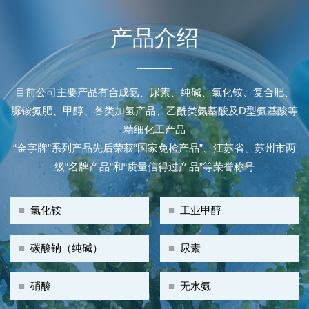
产品介绍
目前公司主要产品有合成氨、尿素、纯碱、氯化铵、复合肥、
脲铵氮肥、甲醇、各类加氢产品、乙酰类氨基酸及D型氨基酸等
精细化工产品
“金字牌”系列产品先后荣获“国家免检产品”、江苏省、苏州市两
级“名牌产品”和“质量信得过产品”等荣誉称号
■
氯化铵
■
工业甲醇
■
碳酸钠（纯碱）
■
尿素
■
硝酸
■
无水氨