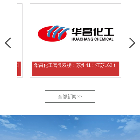
华昌化工喜登双榜：苏州41！江苏162！
华
全部新闻>>