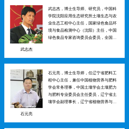
武志杰，博士生导师、研究员，中国科
学院沈阳应用生态研究所土壤生态与农
业生态工程中心主任，国家绿色食品环
境与食品检测中心（沈阳）主任，中国
绿色食品专家咨询委员会委员，全国肥
料和土壤调理剂标准化技术委员会副主
武志杰
任。主要研究方向：土壤氮素转化与酶
学调控、新型缓控释肥料研制；土壤...
石元亮，博士生导师，任辽宁省肥料工
程中心主任，兼任中国植物营养与肥料
学会常务理事，中国土壤学会土壤肥力
与肥料专业委员会主任委员，辽宁省土
壤学会副理事长，辽宁省植物营养与肥
料学会理事副理事长，植物营养与肥料
石元亮
学报、农业环境科学学报编委。主持国
家“十二五&rdqu...