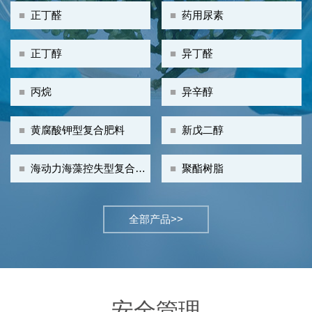
■
正丁醛
■
药用尿素
■
正丁醇
■
异丁醛
■
丙烷
■
异辛醇
■
黄腐酸钾型复合肥料
■
新戊二醇
■
海动力海藻控失型复合肥
■
聚酯树脂
料
全部产品>>
安全管理