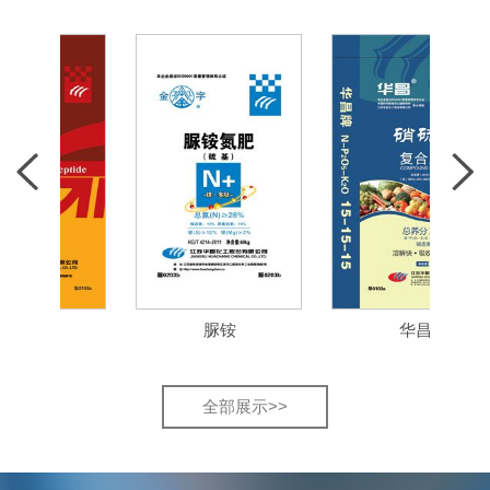
肽
脲铵
华昌
全部展示>>