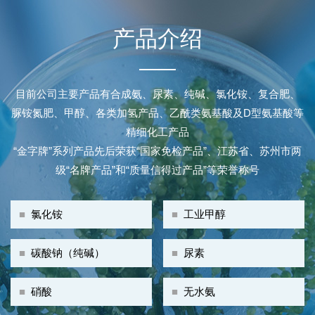
产品介绍
目前公司主要产品有合成氨、尿素、纯碱、氯化铵、复合肥、
脲铵氮肥、甲醇、各类加氢产品、乙酰类氨基酸及D型氨基酸等
精细化工产品
“金字牌”系列产品先后荣获“国家免检产品”、江苏省、苏州市两
级“名牌产品”和“质量信得过产品”等荣誉称号
■
氯化铵
■
工业甲醇
■
碳酸钠（纯碱）
■
尿素
■
硝酸
■
无水氨