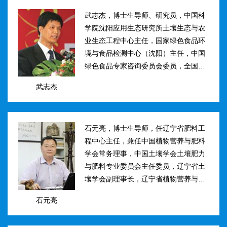
武志杰，博士生导师、研究员，中国科
学院沈阳应用生态研究所土壤生态与农
业生态工程中心主任，国家绿色食品环
境与食品检测中心（沈阳）主任，中国
绿色食品专家咨询委员会委员，全国肥
料和土壤调理剂标准化技术委员会副主
武志杰
任。主要研究方向：土壤氮素转化与酶
学调控、新型缓控释肥料研制；土壤...
石元亮，博士生导师，任辽宁省肥料工
程中心主任，兼任中国植物营养与肥料
学会常务理事，中国土壤学会土壤肥力
与肥料专业委员会主任委员，辽宁省土
壤学会副理事长，辽宁省植物营养与肥
料学会理事副理事长，植物营养与肥料
石元亮
学报、农业环境科学学报编委。主持国
家“十二五&rdqu...