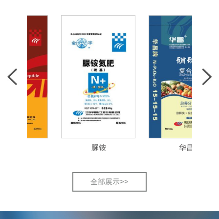
肽
脲铵
华昌
全部展示>>