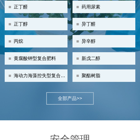
■
正丁醛
■
药用尿素
■
正丁醇
■
异丁醛
■
丙烷
■
异辛醇
■
黄腐酸钾型复合肥料
■
新戊二醇
■
海动力海藻控失型复合肥
■
聚酯树脂
料
全部产品>>
安全管理