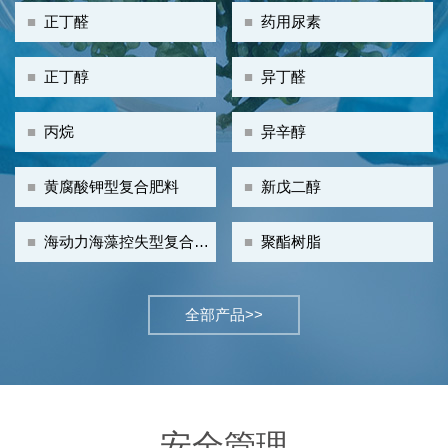
■
正丁醛
■
药用尿素
■
正丁醇
■
异丁醛
■
丙烷
■
异辛醇
■
黄腐酸钾型复合肥料
■
新戊二醇
■
海动力海藻控失型复合肥
■
聚酯树脂
料
全部产品>>
安全管理