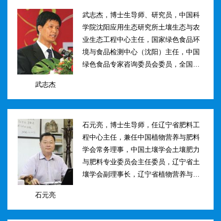
武志杰，博士生导师、研究员，中国科
学院沈阳应用生态研究所土壤生态与农
业生态工程中心主任，国家绿色食品环
境与食品检测中心（沈阳）主任，中国
绿色食品专家咨询委员会委员，全国肥
料和土壤调理剂标准化技术委员会副主
武志杰
任。主要研究方向：土壤氮素转化与酶
学调控、新型缓控释肥料研制；土壤...
石元亮，博士生导师，任辽宁省肥料工
程中心主任，兼任中国植物营养与肥料
学会常务理事，中国土壤学会土壤肥力
与肥料专业委员会主任委员，辽宁省土
壤学会副理事长，辽宁省植物营养与肥
料学会理事副理事长，植物营养与肥料
石元亮
学报、农业环境科学学报编委。主持国
家“十二五&rdqu...