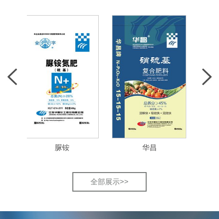
脲铵
华昌
肥
全部展示>>