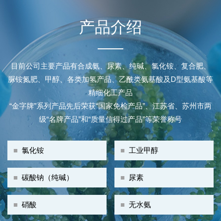
产品介绍
目前公司主要产品有合成氨、尿素、纯碱、氯化铵、复合肥、
脲铵氮肥、甲醇、各类加氢产品、乙酰类氨基酸及D型氨基酸等
精细化工产品
“金字牌”系列产品先后荣获“国家免检产品”、江苏省、苏州市两
级“名牌产品”和“质量信得过产品”等荣誉称号
■
氯化铵
■
工业甲醇
■
碳酸钠（纯碱）
■
尿素
■
硝酸
■
无水氨