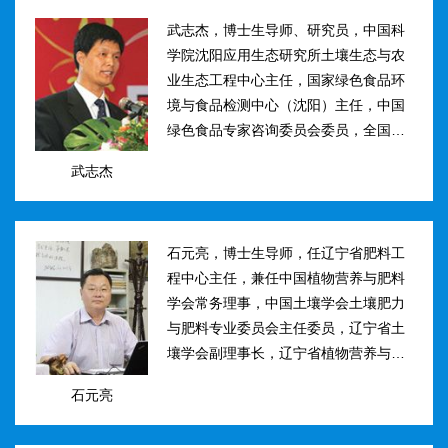
武志杰，博士生导师、研究员，中国科
学院沈阳应用生态研究所土壤生态与农
业生态工程中心主任，国家绿色食品环
境与食品检测中心（沈阳）主任，中国
绿色食品专家咨询委员会委员，全国肥
料和土壤调理剂标准化技术委员会副主
武志杰
任。主要研究方向：土壤氮素转化与酶
学调控、新型缓控释肥料研制；土壤...
石元亮，博士生导师，任辽宁省肥料工
程中心主任，兼任中国植物营养与肥料
学会常务理事，中国土壤学会土壤肥力
与肥料专业委员会主任委员，辽宁省土
壤学会副理事长，辽宁省植物营养与肥
料学会理事副理事长，植物营养与肥料
石元亮
学报、农业环境科学学报编委。主持国
家“十二五&rdqu...