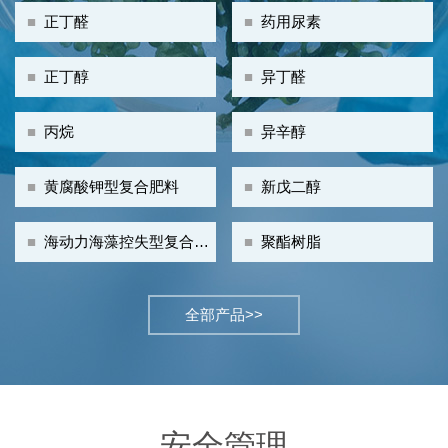
■
正丁醛
■
药用尿素
■
正丁醇
■
异丁醛
■
丙烷
■
异辛醇
■
黄腐酸钾型复合肥料
■
新戊二醇
■
海动力海藻控失型复合肥
■
聚酯树脂
料
全部产品>>
安全管理