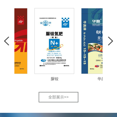
智肽
脲铵
华昌
全部展示>>