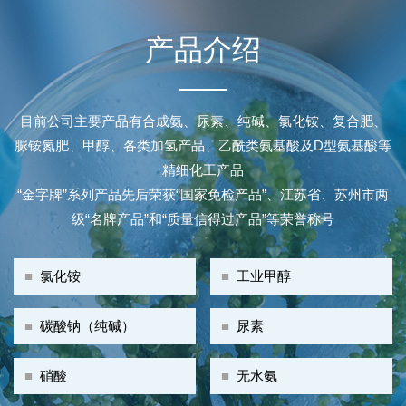
产品介绍
目前公司主要产品有合成氨、尿素、纯碱、氯化铵、复合肥、
脲铵氮肥、甲醇、各类加氢产品、乙酰类氨基酸及D型氨基酸等
精细化工产品
“金字牌”系列产品先后荣获“国家免检产品”、江苏省、苏州市两
级“名牌产品”和“质量信得过产品”等荣誉称号
■
氯化铵
■
工业甲醇
■
碳酸钠（纯碱）
■
尿素
■
硝酸
■
无水氨