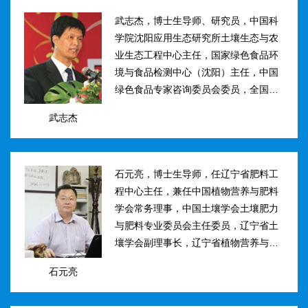
武志杰，博士生导师、研究员，中国科
学院沈阳应用生态研究所土壤生态与农
业生态工程中心主任，国家绿色食品环
境与食品检测中心（沈阳）主任，中国
绿色食品专家咨询委员会委员，全国肥
料和土壤调理剂标准化技术委员会副主
武志杰
任。主要研究方向：土壤氮素转化与酶
学调控、新型缓控释肥料研制；土壤...
石元亮，博士生导师，任辽宁省肥料工
程中心主任，兼任中国植物营养与肥料
学会常务理事，中国土壤学会土壤肥力
与肥料专业委员会主任委员，辽宁省土
壤学会副理事长，辽宁省植物营养与肥
料学会理事副理事长，植物营养与肥料
石元亮
学报、农业环境科学学报编委。主持国
家“十二五&rdqu...