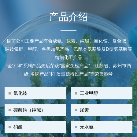
产品介绍
目前公司主要产品有合成氨、尿素、纯碱、氯化铵、复合肥、
脲铵氮肥、甲醇、各类加氢产品、乙酰类氨基酸及D型氨基酸等
精细化工产品
“金字牌”系列产品先后荣获“国家免检产品”、江苏省、苏州市两
级“名牌产品”和“质量信得过产品”等荣誉称号
■
氯化铵
■
工业甲醇
■
碳酸钠（纯碱）
■
尿素
■
硝酸
■
无水氨