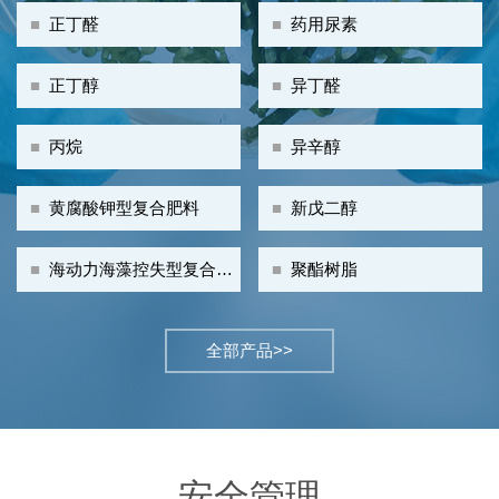
■
正丁醛
■
药用尿素
■
正丁醇
■
异丁醛
■
丙烷
■
异辛醇
■
黄腐酸钾型复合肥料
■
新戊二醇
■
海动力海藻控失型复合肥
■
聚酯树脂
料
全部产品>>
安全管理