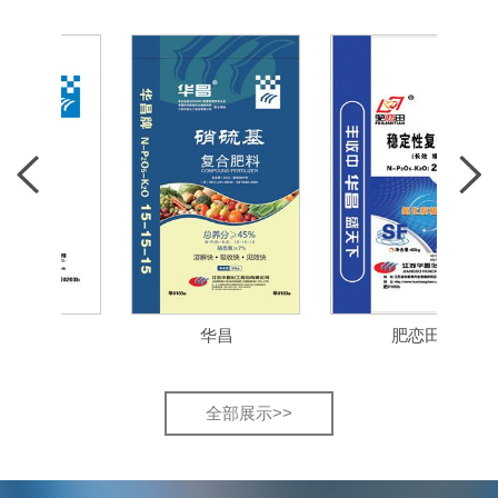
华昌
肥恋田
全部展示>>