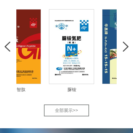
金智肽
脲铵
华昌
全部展示>>