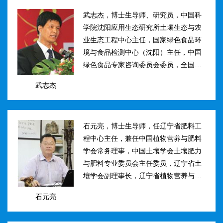
武志杰，博士生导师、研究员，中国科
学院沈阳应用生态研究所土壤生态与农
业生态工程中心主任，国家绿色食品环
境与食品检测中心（沈阳）主任，中国
绿色食品专家咨询委员会委员，全国肥
料和土壤调理剂标准化技术委员会副主
武志杰
任。主要研究方向：土壤氮素转化与酶
学调控、新型缓控释肥料研制；土壤...
石元亮，博士生导师，任辽宁省肥料工
程中心主任，兼任中国植物营养与肥料
学会常务理事，中国土壤学会土壤肥力
与肥料专业委员会主任委员，辽宁省土
壤学会副理事长，辽宁省植物营养与肥
料学会理事副理事长，植物营养与肥料
石元亮
学报、农业环境科学学报编委。主持国
家“十二五&rdqu...