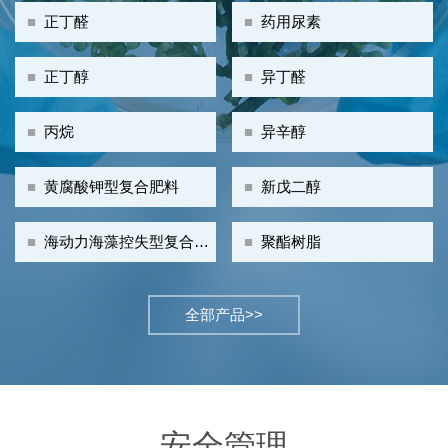
■
正丁醛
■
药用尿素
■
正丁醇
■
异丁醛
■
丙烷
■
异辛醇
■
黄腐酸钾型复合肥料
■
新戊二醇
■
海动力海藻控失型复合肥
■
聚酯树脂
料
全部产品>>
安全管理