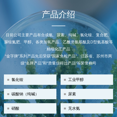
产品介绍
目前公司主要产品有合成氨、尿素、纯碱、氯化铵、复合肥、
脲铵氮肥、甲醇、各类加氢产品、乙酰类氨基酸及D型氨基酸等
精细化工产品
“金字牌”系列产品先后荣获“国家免检产品”、江苏省、苏州市两
级“名牌产品”和“质量信得过产品”等荣誉称号
■
氯化铵
■
工业甲醇
■
碳酸钠（纯碱）
■
尿素
■
硝酸
■
无水氨