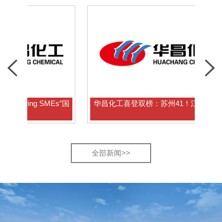
ng SMEs”国
华昌化工喜登双榜：苏州41！江苏162！
全部新闻>>