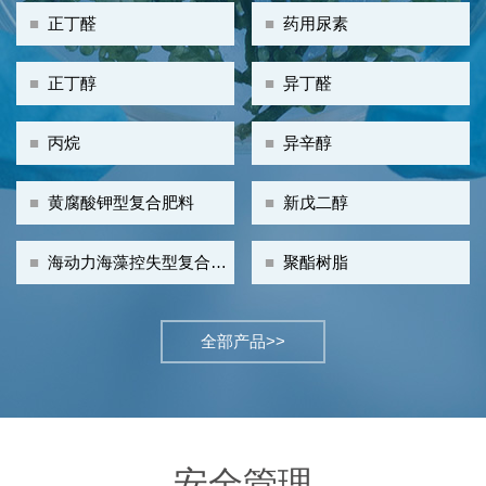
■
正丁醛
■
药用尿素
■
正丁醇
■
异丁醛
■
丙烷
■
异辛醇
■
黄腐酸钾型复合肥料
■
新戊二醇
■
海动力海藻控失型复合肥
■
聚酯树脂
料
全部产品>>
安全管理