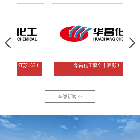
苏162！
华昌化工获全市表彰！
华
全部新闻>>