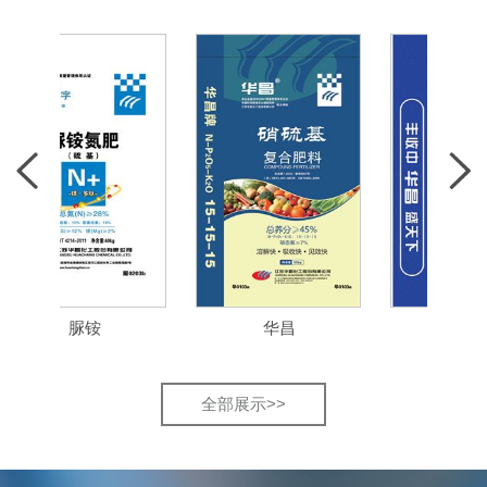
脲铵
华昌
肥恋田
全部展示>>