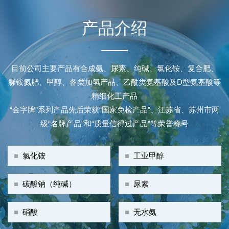
产品介绍
目前公司主要产品有合成氨、尿素、纯碱、氯化铵、复合肥、
脲铵氮肥、甲醇、各类加氢产品、乙酰类氨基酸及D型氨基酸等
精细化工产品
“金字牌”系列产品先后荣获“国家免检产品”、江苏省、苏州市两
级“名牌产品”和“质量信得过产品”等荣誉称号
■
氯化铵
■
工业甲醇
■
碳酸钠（纯碱）
■
尿素
■
硝酸
■
无水氨