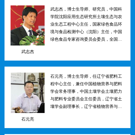
武志杰，博士生导师、研究员，中国科
学院沈阳应用生态研究所土壤生态与农
业生态工程中心主任，国家绿色食品环
境与食品检测中心（沈阳）主任，中国
绿色食品专家咨询委员会委员，全国肥
料和土壤调理剂标准化技术委员会副主
武志杰
任。主要研究方向：土壤氮素转化与酶
学调控、新型缓控释肥料研制；土壤...
石元亮，博士生导师，任辽宁省肥料工
程中心主任，兼任中国植物营养与肥料
学会常务理事，中国土壤学会土壤肥力
与肥料专业委员会主任委员，辽宁省土
壤学会副理事长，辽宁省植物营养与肥
料学会理事副理事长，植物营养与肥料
石元亮
学报、农业环境科学学报编委。主持国
家“十二五&rdqu...