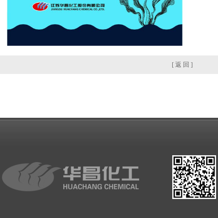
[ 返 回 ]