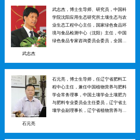
武志杰，博士生导师、研究员，中国科
学院沈阳应用生态研究所土壤生态与农
业生态工程中心主任，国家绿色食品环
境与食品检测中心（沈阳）主任，中国
绿色食品专家咨询委员会委员，全国肥
料和土壤调理剂标准化技术委员会副主
武志杰
任。主要研究方向：土壤氮素转化与酶
学调控、新型缓控释肥料研制；土壤...
石元亮，博士生导师，任辽宁省肥料工
程中心主任，兼任中国植物营养与肥料
学会常务理事，中国土壤学会土壤肥力
与肥料专业委员会主任委员，辽宁省土
壤学会副理事长，辽宁省植物营养与肥
料学会理事副理事长，植物营养与肥料
石元亮
学报、农业环境科学学报编委。主持国
家“十二五&rdqu...