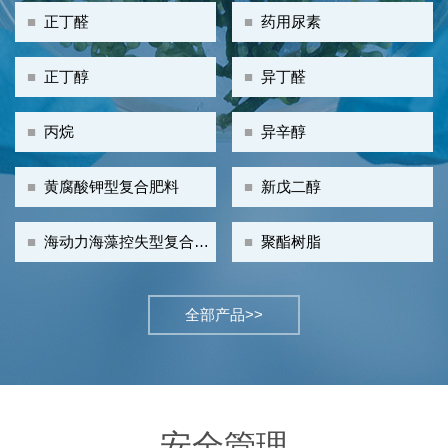
■
正丁醛
■
药用尿素
■
正丁醇
■
异丁醛
■
丙烷
■
异辛醇
■
黄腐酸钾型复合肥料
■
新戊二醇
■
海动力海藻控失型复合肥
■
聚酯树脂
料
全部产品>>
安全管理