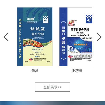
华昌
肥恋田
全部展示>>