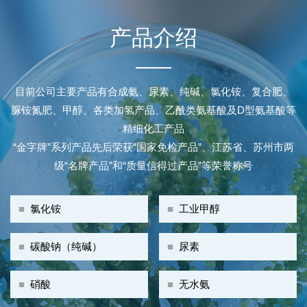
产品介绍
目前公司主要产品有合成氨、尿素、纯碱、氯化铵、复合肥、
脲铵氮肥、甲醇、各类加氢产品、乙酰类氨基酸及D型氨基酸等
精细化工产品
“金字牌”系列产品先后荣获“国家免检产品”、江苏省、苏州市两
级“名牌产品”和“质量信得过产品”等荣誉称号
■
氯化铵
■
工业甲醇
■
碳酸钠（纯碱）
■
尿素
■
硝酸
■
无水氨