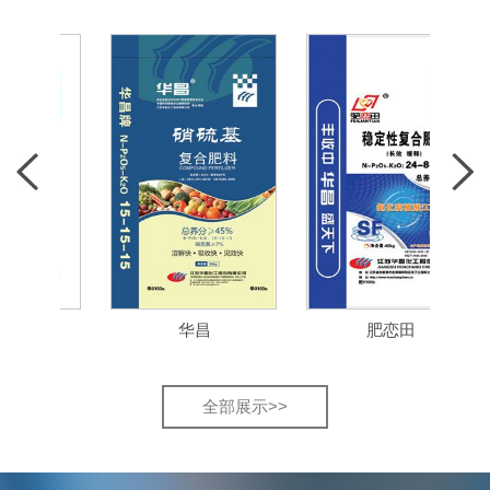
华昌
肥恋田
全部展示>>