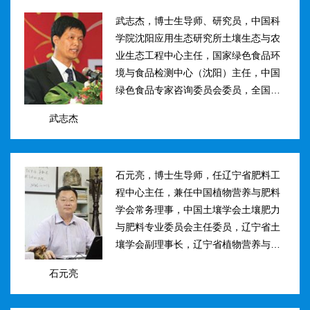
武志杰，博士生导师、研究员，中国科
学院沈阳应用生态研究所土壤生态与农
业生态工程中心主任，国家绿色食品环
境与食品检测中心（沈阳）主任，中国
绿色食品专家咨询委员会委员，全国肥
料和土壤调理剂标准化技术委员会副主
武志杰
任。主要研究方向：土壤氮素转化与酶
学调控、新型缓控释肥料研制；土壤...
石元亮，博士生导师，任辽宁省肥料工
程中心主任，兼任中国植物营养与肥料
学会常务理事，中国土壤学会土壤肥力
与肥料专业委员会主任委员，辽宁省土
壤学会副理事长，辽宁省植物营养与肥
料学会理事副理事长，植物营养与肥料
石元亮
学报、农业环境科学学报编委。主持国
家“十二五&rdqu...