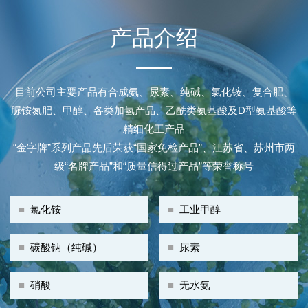
产品介绍
目前公司主要产品有合成氨、尿素、纯碱、氯化铵、复合肥、
脲铵氮肥、甲醇、各类加氢产品、乙酰类氨基酸及D型氨基酸等
精细化工产品
“金字牌”系列产品先后荣获“国家免检产品”、江苏省、苏州市两
级“名牌产品”和“质量信得过产品”等荣誉称号
■
氯化铵
■
工业甲醇
■
碳酸钠（纯碱）
■
尿素
■
硝酸
■
无水氨