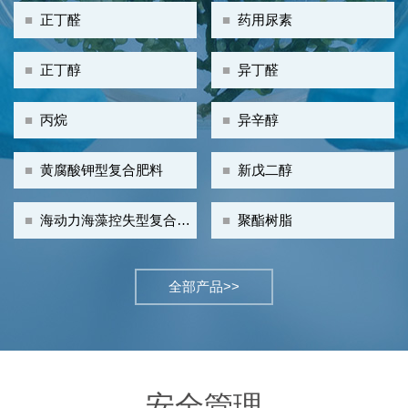
■
正丁醛
■
药用尿素
■
正丁醇
■
异丁醛
■
丙烷
■
异辛醇
■
黄腐酸钾型复合肥料
■
新戊二醇
■
海动力海藻控失型复合肥
■
聚酯树脂
料
全部产品>>
安全管理