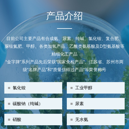
产品介绍
目前公司主要产品有合成氨、尿素、纯碱、氯化铵、复合肥、
脲铵氮肥、甲醇、各类加氢产品、乙酰类氨基酸及D型氨基酸等
精细化工产品
“金字牌”系列产品先后荣获“国家免检产品”、江苏省、苏州市两
级“名牌产品”和“质量信得过产品”等荣誉称号
■
氯化铵
■
工业甲醇
■
碳酸钠（纯碱）
■
尿素
■
硝酸
■
无水氨