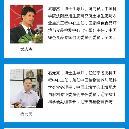
武志杰，博士生导师、研究员，中国科
学院沈阳应用生态研究所土壤生态与农
业生态工程中心主任，国家绿色食品环
境与食品检测中心（沈阳）主任，中国
绿色食品专家咨询委员会委员，全国肥
料和土壤调理剂标准化技术委员会副主
武志杰
任。主要研究方向：土壤氮素转化与酶
学调控、新型缓控释肥料研制；土壤...
石元亮，博士生导师，任辽宁省肥料工
程中心主任，兼任中国植物营养与肥料
学会常务理事，中国土壤学会土壤肥力
与肥料专业委员会主任委员，辽宁省土
壤学会副理事长，辽宁省植物营养与肥
料学会理事副理事长，植物营养与肥料
石元亮
学报、农业环境科学学报编委。主持国
家“十二五&rdqu...