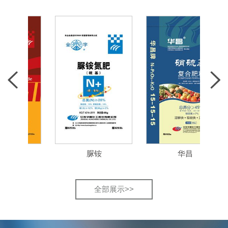
脲铵
华昌
全部展示>>