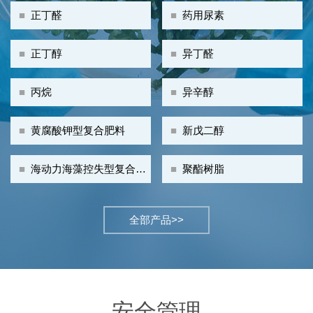
■
正丁醛
■
药用尿素
■
正丁醇
■
异丁醛
■
丙烷
■
异辛醇
■
黄腐酸钾型复合肥料
■
新戊二醇
■
海动力海藻控失型复合肥
■
聚酯树脂
料
全部产品>>
安全管理