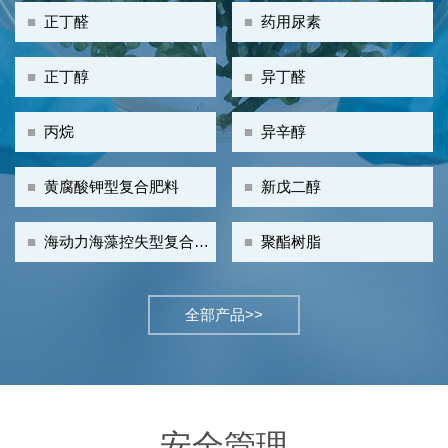
■
正丁醛
■
药用尿素
■
正丁醇
■
异丁醛
■
丙烷
■
异辛醇
■
黄腐酸钾型复合肥料
■
新戊二醇
■
海动力海藻控失型复合肥
■
聚酯树脂
料
全部产品>>
安全管理