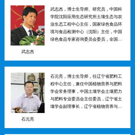
武志杰，博士生导师、研究员，中国科
学院沈阳应用生态研究所土壤生态与农
业生态工程中心主任，国家绿色食品环
境与食品检测中心（沈阳）主任，中国
绿色食品专家咨询委员会委员，全国肥
料和土壤调理剂标准化技术委员会副主
武志杰
任。主要研究方向：土壤氮素转化与酶
学调控、新型缓控释肥料研制；土壤...
石元亮，博士生导师，任辽宁省肥料工
程中心主任，兼任中国植物营养与肥料
学会常务理事，中国土壤学会土壤肥力
与肥料专业委员会主任委员，辽宁省土
壤学会副理事长，辽宁省植物营养与肥
料学会理事副理事长，植物营养与肥料
石元亮
学报、农业环境科学学报编委。主持国
家“十二五&rdqu...