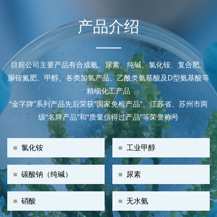
产品介绍
目前公司主要产品有合成氨、尿素、纯碱、氯化铵、复合肥、
脲铵氮肥、甲醇、各类加氢产品、乙酰类氨基酸及D型氨基酸等
精细化工产品
“金字牌”系列产品先后荣获“国家免检产品”、江苏省、苏州市两
级“名牌产品”和“质量信得过产品”等荣誉称号
■
氯化铵
■
工业甲醇
■
碳酸钠（纯碱）
■
尿素
■
硝酸
■
无水氨