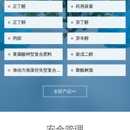
■
正丁醛
■
药用尿素
■
正丁醇
■
异丁醛
■
丙烷
■
异辛醇
■
黄腐酸钾型复合肥料
■
新戊二醇
■
海动力海藻控失型复合肥
■
聚酯树脂
料
全部产品>>
安全管理