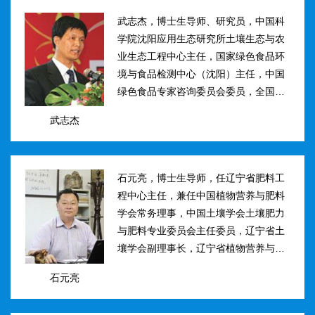
武志杰，博士生导师、研究员，中国科
学院沈阳应用生态研究所土壤生态与农
业生态工程中心主任，国家绿色食品环
境与食品检测中心（沈阳）主任，中国
绿色食品专家咨询委员会委员，全国肥
料和土壤调理剂标准化技术委员会副主
武志杰
任。主要研究方向：土壤氮素转化与酶
学调控、新型缓控释肥料研制；土壤...
石元亮，博士生导师，任辽宁省肥料工
程中心主任，兼任中国植物营养与肥料
学会常务理事，中国土壤学会土壤肥力
与肥料专业委员会主任委员，辽宁省土
壤学会副理事长，辽宁省植物营养与肥
料学会理事副理事长，植物营养与肥料
石元亮
学报、农业环境科学学报编委。主持国
家“十二五&rdqu...