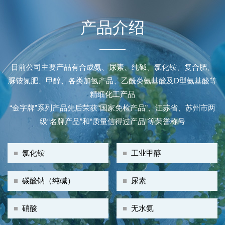
产品介绍
目前公司主要产品有合成氨、尿素、纯碱、氯化铵、复合肥、
脲铵氮肥、甲醇、各类加氢产品、乙酰类氨基酸及D型氨基酸等
精细化工产品
“金字牌”系列产品先后荣获“国家免检产品”、江苏省、苏州市两
级“名牌产品”和“质量信得过产品”等荣誉称号
■
氯化铵
■
工业甲醇
■
碳酸钠（纯碱）
■
尿素
■
硝酸
■
无水氨