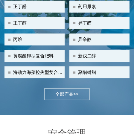
■
正丁醛
■
药用尿素
■
正丁醇
■
异丁醛
■
丙烷
■
异辛醇
■
黄腐酸钾型复合肥料
■
新戊二醇
■
海动力海藻控失型复合肥
■
聚酯树脂
料
全部产品>>
安全管理