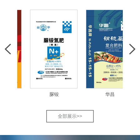
脲铵
华昌
全部展示>>