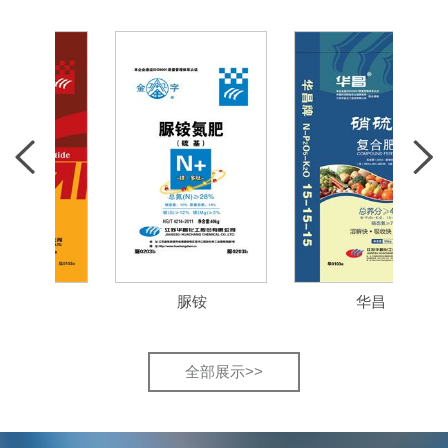
肽
脲铵
华昌
全部展示>>