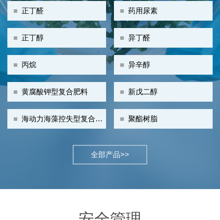
■
正丁醛
■
药用尿素
■
正丁醇
■
异丁醛
■
丙烷
■
异辛醇
■
黄腐酸钾型复合肥料
■
新戊二醇
■
海动力海藻控失型复合肥
■
聚酯树脂
料
全部产品>>
安全管理