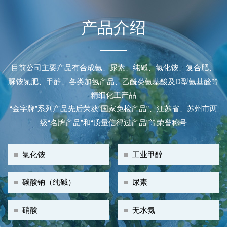
产品介绍
目前公司主要产品有合成氨、尿素、纯碱、氯化铵、复合肥、
脲铵氮肥、甲醇、各类加氢产品、乙酰类氨基酸及D型氨基酸等
精细化工产品
“金字牌”系列产品先后荣获“国家免检产品”、江苏省、苏州市两
级“名牌产品”和“质量信得过产品”等荣誉称号
■
氯化铵
■
工业甲醇
■
碳酸钠（纯碱）
■
尿素
■
硝酸
■
无水氨