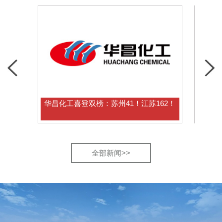
华昌化工喜登双榜：苏州41！江苏162！
华昌化
全部新闻>>