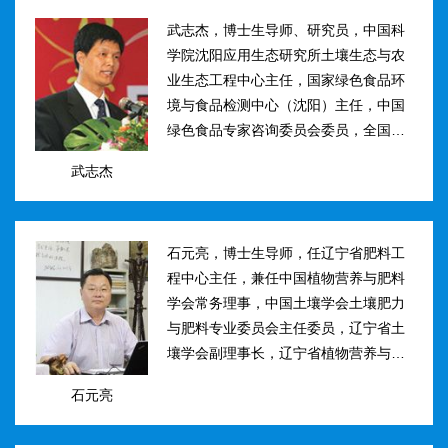
武志杰，博士生导师、研究员，中国科
学院沈阳应用生态研究所土壤生态与农
业生态工程中心主任，国家绿色食品环
境与食品检测中心（沈阳）主任，中国
绿色食品专家咨询委员会委员，全国肥
料和土壤调理剂标准化技术委员会副主
武志杰
任。主要研究方向：土壤氮素转化与酶
学调控、新型缓控释肥料研制；土壤...
石元亮，博士生导师，任辽宁省肥料工
程中心主任，兼任中国植物营养与肥料
学会常务理事，中国土壤学会土壤肥力
与肥料专业委员会主任委员，辽宁省土
壤学会副理事长，辽宁省植物营养与肥
料学会理事副理事长，植物营养与肥料
石元亮
学报、农业环境科学学报编委。主持国
家“十二五&rdqu...