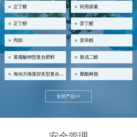
■
正丁醛
■
药用尿素
■
正丁醇
■
异丁醛
■
丙烷
■
异辛醇
■
黄腐酸钾型复合肥料
■
新戊二醇
■
海动力海藻控失型复合肥
■
聚酯树脂
料
全部产品>>
安全管理