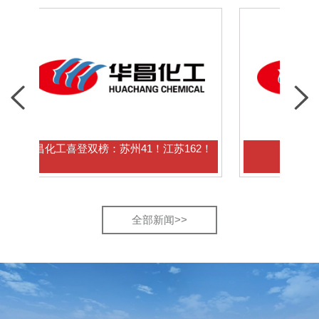
化工喜登双榜：苏州41！江苏162！
华昌化工获全市
全部新闻>>