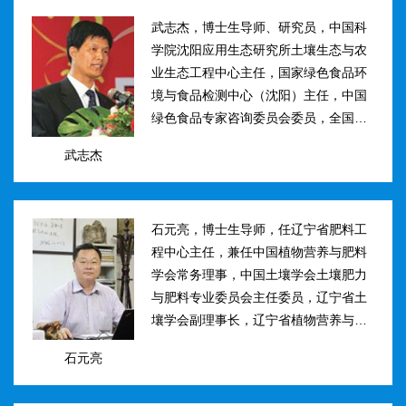
武志杰，博士生导师、研究员，中国科
学院沈阳应用生态研究所土壤生态与农
业生态工程中心主任，国家绿色食品环
境与食品检测中心（沈阳）主任，中国
绿色食品专家咨询委员会委员，全国肥
料和土壤调理剂标准化技术委员会副主
武志杰
任。主要研究方向：土壤氮素转化与酶
学调控、新型缓控释肥料研制；土壤...
石元亮，博士生导师，任辽宁省肥料工
程中心主任，兼任中国植物营养与肥料
学会常务理事，中国土壤学会土壤肥力
与肥料专业委员会主任委员，辽宁省土
壤学会副理事长，辽宁省植物营养与肥
料学会理事副理事长，植物营养与肥料
石元亮
学报、农业环境科学学报编委。主持国
家“十二五&rdqu...