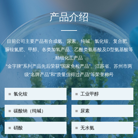
产品介绍
目前公司主要产品有合成氨、尿素、纯碱、氯化铵、复合肥、
脲铵氮肥、甲醇、各类加氢产品、乙酰类氨基酸及D型氨基酸等
精细化工产品
“金字牌”系列产品先后荣获“国家免检产品”、江苏省、苏州市两
级“名牌产品”和“质量信得过产品”等荣誉称号
■
氯化铵
■
工业甲醇
■
碳酸钠（纯碱）
■
尿素
■
硝酸
■
无水氨