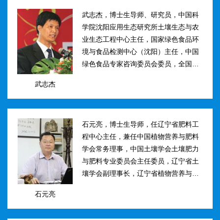
武志杰，博士生导师、研究员，中国科
学院沈阳应用生态研究所土壤生态与农
业生态工程中心主任，国家绿色食品环
境与食品检测中心（沈阳）主任，中国
绿色食品专家咨询委员会委员，全国肥
料和土壤调理剂标准化技术委员会副主
武志杰
任。主要研究方向：土壤氮素转化与酶
学调控、新型缓控释肥料研制；土壤...
石元亮，博士生导师，任辽宁省肥料工
程中心主任，兼任中国植物营养与肥料
学会常务理事，中国土壤学会土壤肥力
与肥料专业委员会主任委员，辽宁省土
壤学会副理事长，辽宁省植物营养与肥
料学会理事副理事长，植物营养与肥料
石元亮
学报、农业环境科学学报编委。主持国
家“十二五&rdqu...