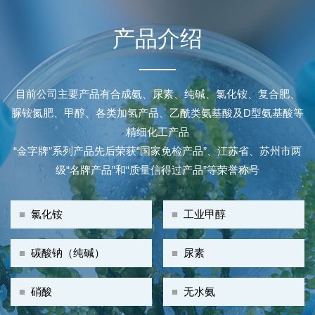
产品介绍
目前公司主要产品有合成氨、尿素、纯碱、氯化铵、复合肥、
脲铵氮肥、甲醇、各类加氢产品、乙酰类氨基酸及D型氨基酸等
精细化工产品
“金字牌”系列产品先后荣获“国家免检产品”、江苏省、苏州市两
级“名牌产品”和“质量信得过产品”等荣誉称号
■
氯化铵
■
工业甲醇
■
碳酸钠（纯碱）
■
尿素
■
硝酸
■
无水氨