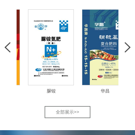
脲铵
华昌
全部展示>>