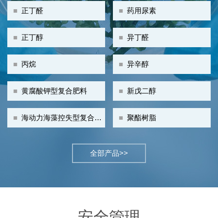
■
正丁醛
■
药用尿素
■
正丁醇
■
异丁醛
■
丙烷
■
异辛醇
■
黄腐酸钾型复合肥料
■
新戊二醇
■
海动力海藻控失型复合肥
■
聚酯树脂
料
全部产品>>
安全管理