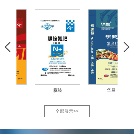
肽
脲铵
华昌
全部展示>>