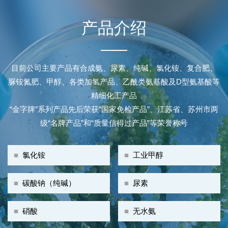
产品介绍
目前公司主要产品有合成氨、尿素、纯碱、氯化铵、复合肥、
脲铵氮肥、甲醇、各类加氢产品、乙酰类氨基酸及D型氨基酸等
精细化工产品
“金字牌”系列产品先后荣获“国家免检产品”、江苏省、苏州市两
级“名牌产品”和“质量信得过产品”等荣誉称号
■
氯化铵
■
工业甲醇
■
碳酸钠（纯碱）
■
尿素
■
硝酸
■
无水氨