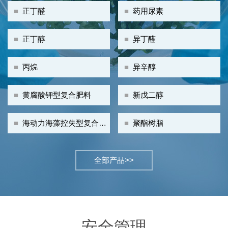
■
正丁醛
■
药用尿素
■
正丁醇
■
异丁醛
■
丙烷
■
异辛醇
■
黄腐酸钾型复合肥料
■
新戊二醇
■
海动力海藻控失型复合肥
■
聚酯树脂
料
全部产品>>
安全管理