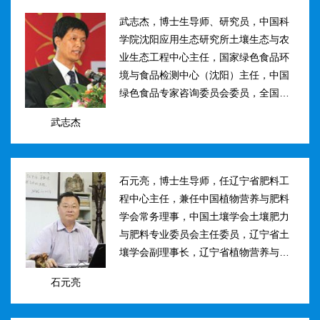
武志杰，博士生导师、研究员，中国科
学院沈阳应用生态研究所土壤生态与农
业生态工程中心主任，国家绿色食品环
境与食品检测中心（沈阳）主任，中国
绿色食品专家咨询委员会委员，全国肥
料和土壤调理剂标准化技术委员会副主
武志杰
任。主要研究方向：土壤氮素转化与酶
学调控、新型缓控释肥料研制；土壤...
石元亮，博士生导师，任辽宁省肥料工
程中心主任，兼任中国植物营养与肥料
学会常务理事，中国土壤学会土壤肥力
与肥料专业委员会主任委员，辽宁省土
壤学会副理事长，辽宁省植物营养与肥
料学会理事副理事长，植物营养与肥料
石元亮
学报、农业环境科学学报编委。主持国
家“十二五&rdqu...