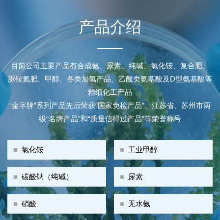
产品介绍
目前公司主要产品有合成氨、尿素、纯碱、氯化铵、复合肥、
脲铵氮肥、甲醇、各类加氢产品、乙酰类氨基酸及D型氨基酸等
精细化工产品
“金字牌”系列产品先后荣获“国家免检产品”、江苏省、苏州市两
级“名牌产品”和“质量信得过产品”等荣誉称号
■
氯化铵
■
工业甲醇
■
碳酸钠（纯碱）
■
尿素
■
硝酸
■
无水氨