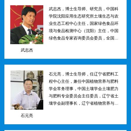
武志杰，博士生导师、研究员，中国科
学院沈阳应用生态研究所土壤生态与农
业生态工程中心主任，国家绿色食品环
境与食品检测中心（沈阳）主任，中国
绿色食品专家咨询委员会委员，全国肥
料和土壤调理剂标准化技术委员会副主
武志杰
任。主要研究方向：土壤氮素转化与酶
学调控、新型缓控释肥料研制；土壤...
石元亮，博士生导师，任辽宁省肥料工
程中心主任，兼任中国植物营养与肥料
学会常务理事，中国土壤学会土壤肥力
与肥料专业委员会主任委员，辽宁省土
壤学会副理事长，辽宁省植物营养与肥
料学会理事副理事长，植物营养与肥料
石元亮
学报、农业环境科学学报编委。主持国
家“十二五&rdqu...