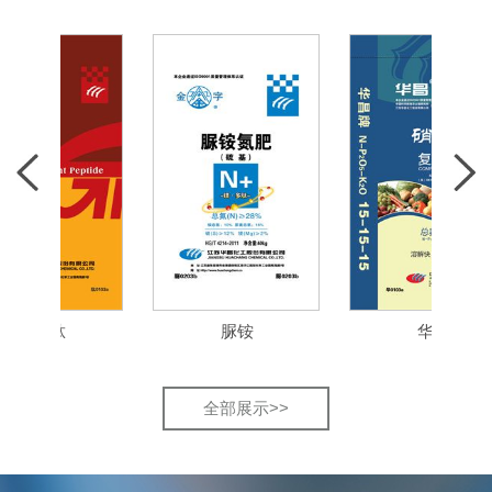
智肽
脲铵
华昌
全部展示>>