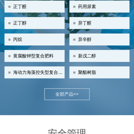
■
正丁醛
■
药用尿素
■
正丁醇
■
异丁醛
■
丙烷
■
异辛醇
■
黄腐酸钾型复合肥料
■
新戊二醇
■
海动力海藻控失型复合肥
■
聚酯树脂
料
全部产品>>
安全管理